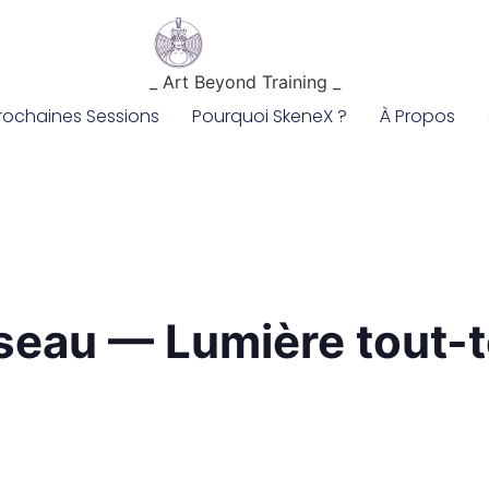
_ Art Beyond Training _
rochaines Sessions
Pourquoi SkeneX ?
À Propos
eau — Lumière tout-te