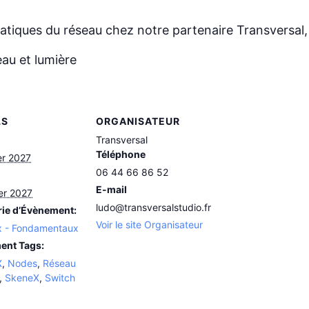
ratiques du réseau chez notre partenaire Transversal
eau et lumière
LS
ORGANISATEUR
Transversal
Téléphone
er 2027
06 44 66 86 52
E-mail
ier 2027
ludo@transversalstudio.fr
ie d’Évènement:
Voir le site Organisateur
x - Fondamentaux
ent Tags:
X
,
Nodes
,
Réseau
,
SkeneX
,
Switch