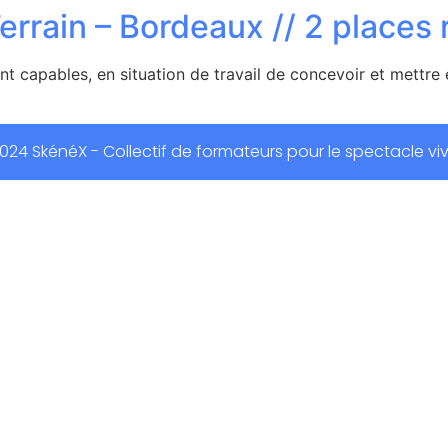
rrain – Bordeaux // 2 places 
eront capables, en situation de travail de concevoir et mett
024 SkénéX - Collectif de formateurs pour le spectacle vi